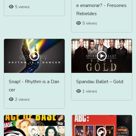
e enamorar? - Fresones
5 views
Rebeldes
5 views
Snap! - Rhythm is a Dan
Spandau Ballet – Gold
cer
1 views
2 views