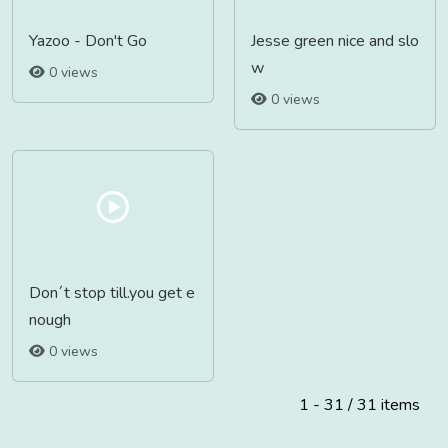
Yazoo - Don't Go
Jesse green nice and slo
w
0 views
0 views
Don´t stop till.you get e
nough
0 views
1 - 31 / 31 items