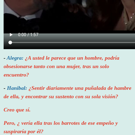
-
Alegra:
¿A usted le parece que un hombre, podría
obsesionarse tanto con una mujer, tras un solo
encuentro?
-
Hanibal:
¿Sentir diariamente una puñalada de hambre
de ella, y encontrar su sustento con su sola visión?
Creo que sí.
Pero, ¿ vería ella tras los barrotes de ese empeño y
suspiraría por él?