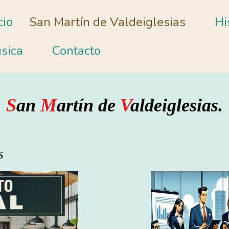
cio
San Martín de Valdeiglesias
Hi
sica
Contacto
S
an
M
artín de
V
aldeiglesias.
s