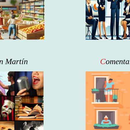
an Martín
C
omentar