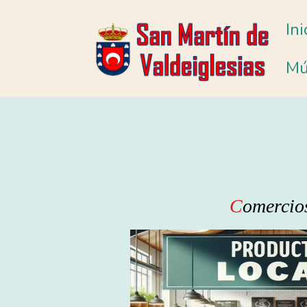
Ini
Mú
C
omercio