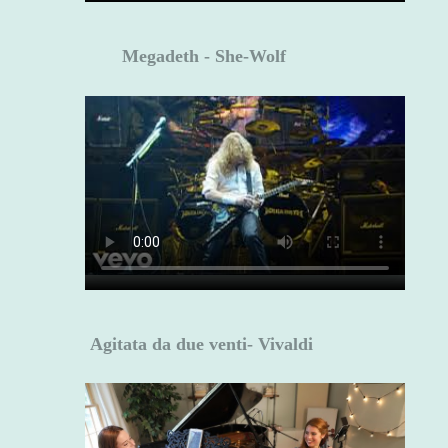
Megadeth - She-Wolf
Agitata da due venti- Vivaldi