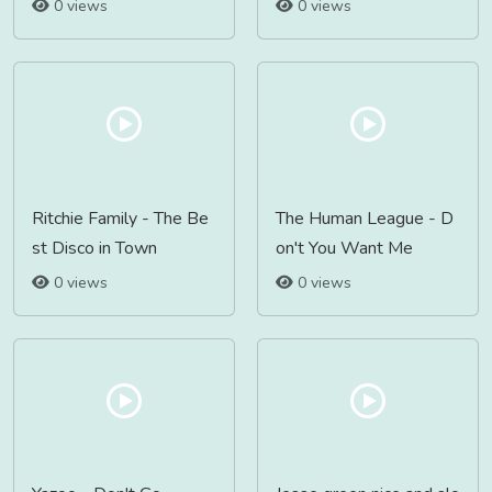
0 views
0 views
Ritchie Family - The Be
The Human League - D
st Disco in Town
on't You Want Me
0 views
0 views