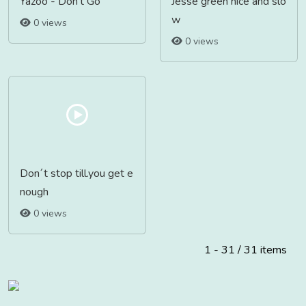
Yazoo - Don't Go
Jesse green nice and slo
w
0 views
0 views
Don´t stop till.you get e
nough
0 views
1 - 31 / 31 items