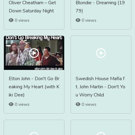
Oliver Cheatham ‎– Get
Blondie - Dreaming (19
Down Saturday Night
79)
0 views
0 views
Elton John - Don't Go Br
Swedish House Mafia f
eaking My Heart (with K
t. John Martin - Don't Yo
iki Dee)
u Worry Child
0 views
0 views