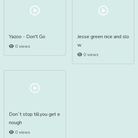
Yazoo - Don't Go
Jesse green nice and slo
w
0 views
0 views
Don´t stop till.you get e
nough
0 views