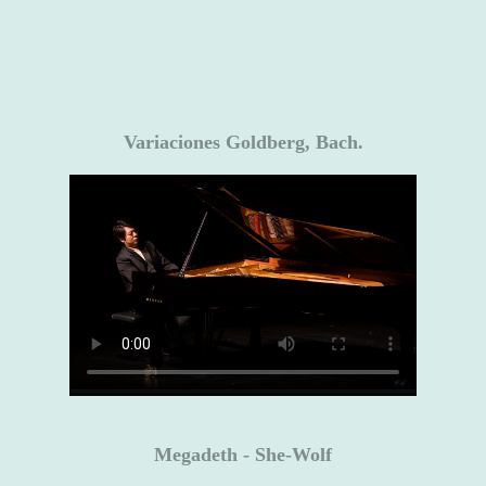
Variaciones Goldberg, Bach.
Megadeth - She-Wolf