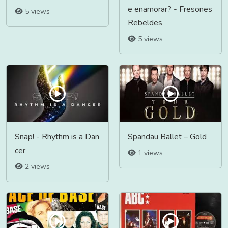
e enamorar? - Fresones
5 views
Rebeldes
5 views
Snap! - Rhythm is a Dan
Spandau Ballet – Gold
cer
1 views
2 views