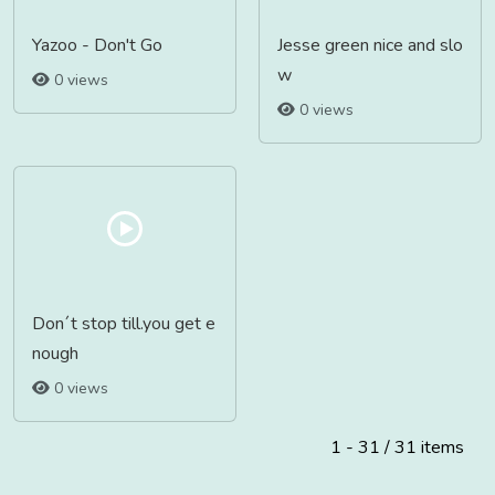
Yazoo - Don't Go
Jesse green nice and slo
w
0 views
0 views
Don´t stop till.you get e
nough
0 views
1 - 31 / 31 items