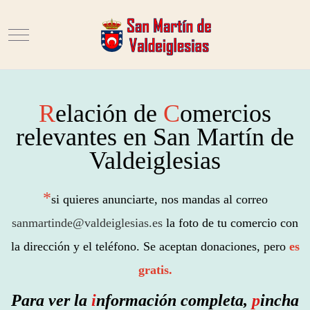
Mobile Menu Toggle
R
elación de
C
omercios
relevantes en San Martín de
Valdeiglesias
*
si quieres anunciarte, nos mandas al correo
sanmartinde@valdeiglesias.es
la foto de tu comercio con
la dirección y el teléfono. Se aceptan donaciones, pero
es
gratis.
Para
ver la
i
nformación completa,
p
incha