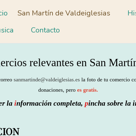
cio
San Martín de Valdeiglesias
Hi
sica
Contacto
rcios relevantes en San Martín
 correo
sanmartinde@valdeiglesias.es
la foto de tu comercio co
donaciones, pero
es gratis.
r la
i
nformación completa,
p
incha sobre la
CION