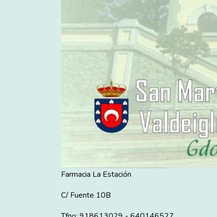
Farmacia La Estación
C/ Fuente 10B
Tfno: 918613029 - 640146527