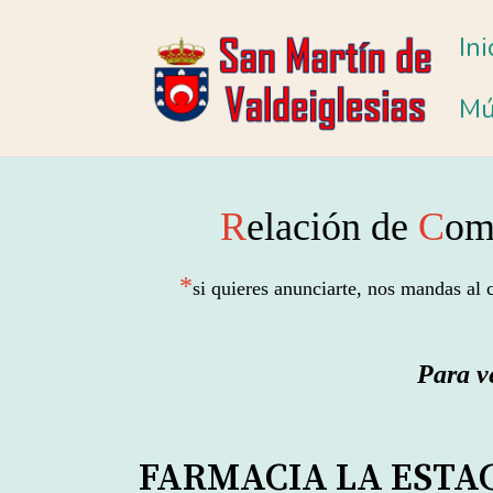
Ini
Mú
R
elación de
C
ome
*
si quieres anunciarte, nos mandas al
Para
ve
FARMACIA LA ESTA