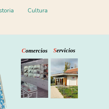
storia
Cultura
S
ervicios
C
omercios