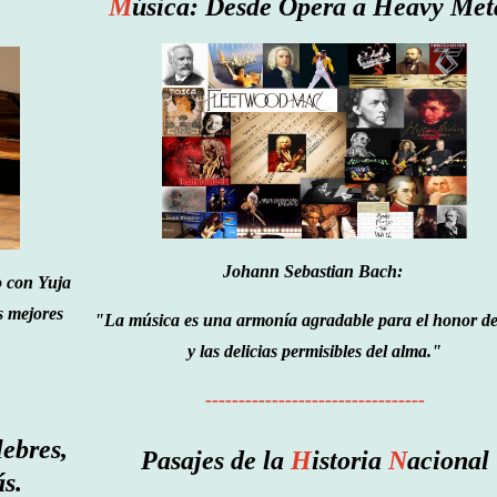
M
úsica:
Desde Ópera a Heavy Meta
Johann Sebastian Bach:
o con Yuja
s mejores
"La música es una armonía agradable para el honor de
y las delicias permisibles del alma."
---------------------------------
lebres,
Pasajes de la
H
istoria
N
acional
s.