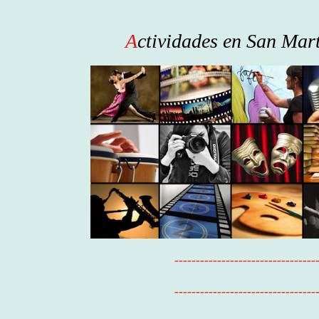
A
ctividades en San Mar
---------------------------------
---------------------------------