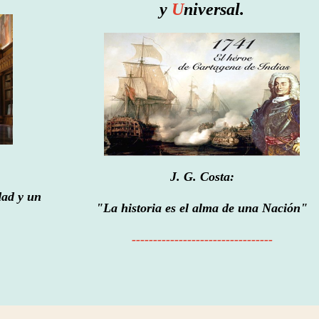
y
U
niversal.
J. G. Costa:
dad y un
"La historia es el alma de una Nación"
---------------------------------