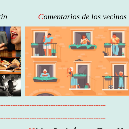
tín
C
omentarios de los vecinos
--------------------------------------------------------------
--------------------------------------------------------------