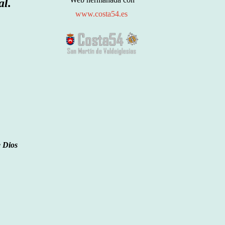
l.
www.costa54.es
 Dios