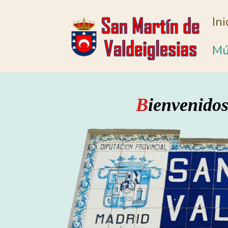
Ini
Mú
B
ienvenido