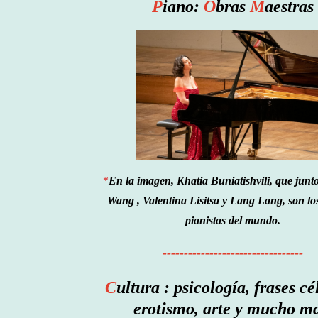
P
iano:
O
bras
M
aestras
*
En la imagen, Khatia Buniatishvili, que junt
Wang , Valentina Lisitsa y Lang Lang, son lo
pianistas del mundo.
---------------------------------
C
ultura
: psicología, frases cé
erotismo, arte y mucho má