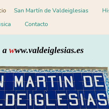
cio
San Martín de Valdeiglesias
Hi
sica
Contacto
s a
w
ww.v
aldeiglesias.es