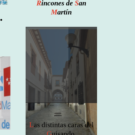
R
incones de
S
an
M
artín
.
L
as distintas caras del
G
uisando.