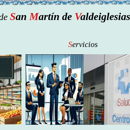
S
an
M
artín de
V
aldeiglesias
 de
S
ervicios