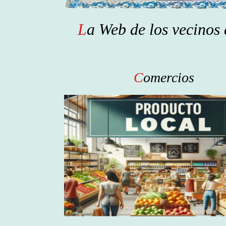
L
a W
eb de los vecinos
C
omercios